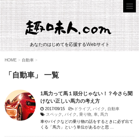
あなたのはじめてを応援するWebサイト
HOME
>
自動車
>
「自動車」 一覧
1馬力って馬１頭分じゃない！？今さら聞
けない正しい馬力の考え方
2017/09/15
-
ドライブ
,
バイク
,
自動車
スペック
,
バイク
,
乗り物
,
車
,
馬力
車やバイクなどの乗り物の話をするときに必ず出て
くる「馬力」という単位があるかと思 ...