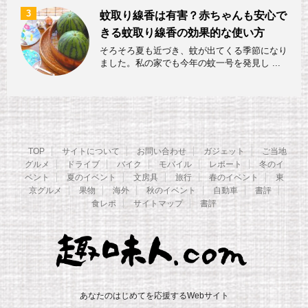
3
蚊取り線香は有害？赤ちゃんも安心で
きる蚊取り線香の効果的な使い方
そろそろ夏も近づき、蚊が出てくる季節になり
ました。私の家でも今年の蚊一号を発見し ...
TOP
サイトについて
お問い合わせ
ガジェット
ご当地
グルメ
ドライブ
バイク
モバイル
レポート
冬のイ
ベント
夏のイベント
文房具
旅行
春のイベント
東
京グルメ
果物
海外
秋のイベント
自動車
書評
食レポ
サイトマップ
書評
あなたのはじめてを応援するWebサイト