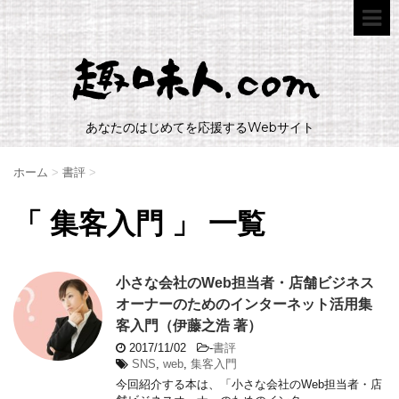
あなたのはじめてを応援するWebサイト
ホーム
>
書評
>
「 集客入門 」 一覧
小さな会社のWeb担当者・店舗ビジネス
オーナーのためのインターネット活用集
客入門（伊藤之浩 著）
2017/11/02
-
書評
SNS
,
web
,
集客入門
今回紹介する本は、「小さな会社のWeb担当者・店