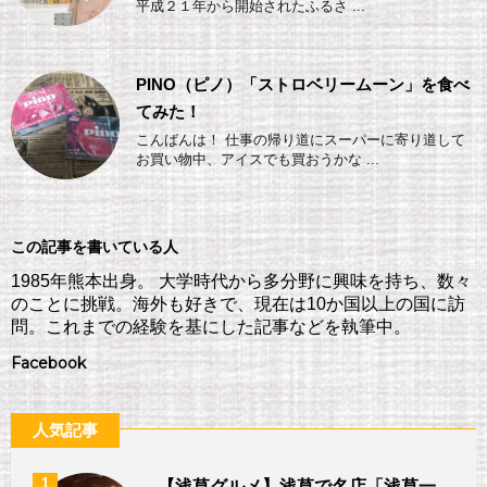
平成２１年から開始されたふるさ ...
PINO（ピノ）「ストロベリームーン」を食べ
てみた！
こんばんは！ 仕事の帰り道にスーパーに寄り道して
お買い物中、アイスでも買おうかな ...
この記事を書いている人
1985年熊本出身。 大学時代から多分野に興味を持ち、数々
のことに挑戦。海外も好きで、現在は10か国以上の国に訪
問。これまでの経験を基にした記事などを執筆中。
Facebook
人気記事
1
【浅草グルメ】浅草で名店「浅草一