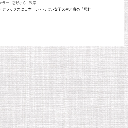
サラー
,
忍野さら
,
激辛
タウンデラックスに日本一いろっぽい女子大生と噂の「忍野 ...