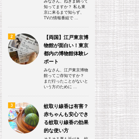
みなさん、ねぎま鍋って
知ってますか？ 私も東
京に来るまで知らず、
TVの情報番組で ...
2
【両国】江戸東京博
物館が面白い！東京
都内の博物館体験レ
ポート
みなさん、江戸東京博物
館ってご存知ですか？
まだ行ったことがないと
いう方のために ...
3
蚊取り線香は有害？
赤ちゃんも安心でき
る蚊取り線香の効果
的な使い方
そろそろ夏も近づき、蚊