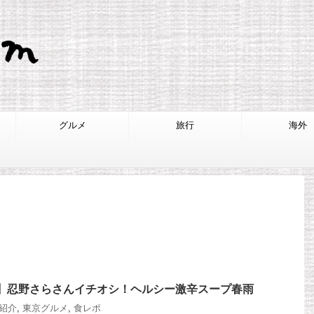
グルメ
旅行
海外
X】忍野さらさんイチオシ！ヘルシー激辛スープ春雨
で紹介
,
東京グルメ
,
食レポ