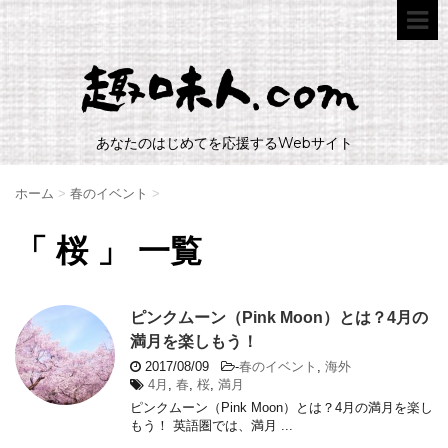
あなたのはじめてを応援するWebサイト
ホーム
>
春のイベント
>
「 桜 」 一覧
ピンクムーン（Pink Moon）とは？4月の
満月を楽しもう！
2017/08/09
-
春のイベント
,
海外
4月
,
春
,
桜
,
満月
ピンクムーン（Pink Moon）とは？4月の満月を楽し
もう！ 英語圏では、満月 ...