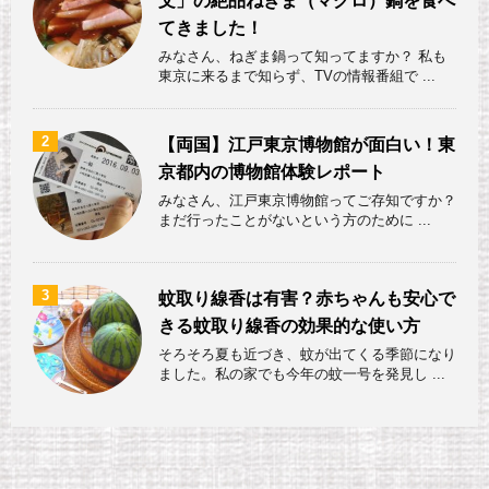
文」の絶品ねぎま（マグロ）鍋を食べ
てきました！
みなさん、ねぎま鍋って知ってますか？ 私も
東京に来るまで知らず、TVの情報番組で ...
2
【両国】江戸東京博物館が面白い！東
京都内の博物館体験レポート
みなさん、江戸東京博物館ってご存知ですか？
まだ行ったことがないという方のために ...
3
蚊取り線香は有害？赤ちゃんも安心で
きる蚊取り線香の効果的な使い方
そろそろ夏も近づき、蚊が出てくる季節になり
ました。私の家でも今年の蚊一号を発見し ...