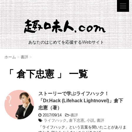
あなたのはじめてを応援するWebサイト
ホーム
>
書評
>
「 倉下忠憲 」 一覧
ストーリーで学ぶライフハック！
「Dr.Hack (Lifehack Lightnovel)」倉下
忠憲（著）
2017/09/14
-
書評
ライフハック
,
倉下忠憲
,
小説
,
書評
「ライフハック」という言葉を聞いたことがありま