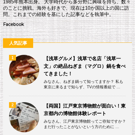
1985年熊本出身。 大学時代から多分野に興味を持ち、数々
のことに挑戦。海外も好きで、現在は10か国以上の国に訪
問。これまでの経験を基にした記事などを執筆中。
Facebook
人気記事
1
【浅草グルメ】浅草で名店「浅草一
文」の絶品ねぎま（マグロ）鍋を食べ
てきました！
みなさん、ねぎま鍋って知ってますか？ 私も
東京に来るまで知らず、TVの情報番組で ...
2
【両国】江戸東京博物館が面白い！東
京都内の博物館体験レポート
みなさん、江戸東京博物館ってご存知ですか？
まだ行ったことがないという方のために ...