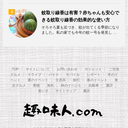
3
蚊取り線香は有害？赤ちゃんも安心で
きる蚊取り線香の効果的な使い方
そろそろ夏も近づき、蚊が出てくる季節になり
ました。私の家でも今年の蚊一号を発見し ...
TOP
サイトについて
お問い合わせ
ガジェット
ご当地
グルメ
ドライブ
バイク
モバイル
レポート
冬のイ
ベント
夏のイベント
文房具
旅行
春のイベント
東
京グルメ
果物
海外
秋のイベント
自動車
書評
食レポ
サイトマップ
書評