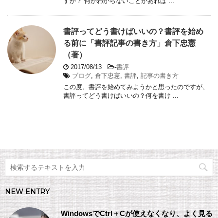
すか？ 何かわからないことがあれば ...
書評ってどう書けばいいの？書評を始め
る前に「書評記事の書き方」倉下忠憲
（著）
2017/08/13
-
書評
ブログ
,
倉下忠憲
,
書評
,
記事の書き方
この度、書評を始めてみようかと思ったのですが、
書評ってどう書けばいいの？何を書け ...
NEW ENTRY
WindowsでCtrl＋Cが使えなくなり、よく見る