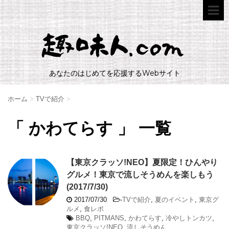
あなたのはじめてを応援するWebサイト
ホーム
>
TVで紹介
>
「 かわてらす 」 一覧
【東京クラッソ!NEO】夏限定！ひんやり
グルメ！東京で流しそうめんを楽しもう
(2017/7/30)
2017/07/30
-
TVで紹介
,
夏のイベント
,
東京グ
ルメ
,
食レポ
BBQ
,
PITMANS
,
かわてらす
,
冷やしトンカツ
,
東京クラッソ!NEO
,
流しそうめん