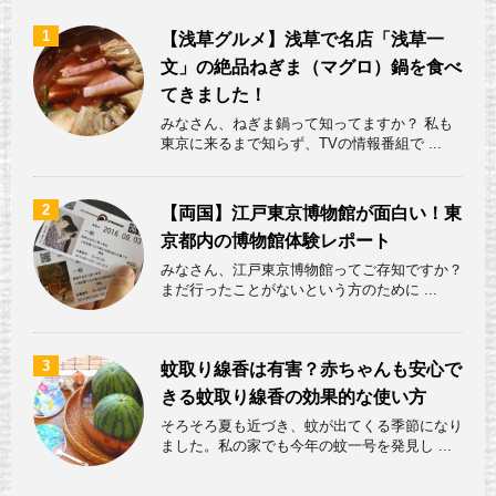
1
【浅草グルメ】浅草で名店「浅草一
文」の絶品ねぎま（マグロ）鍋を食べ
てきました！
みなさん、ねぎま鍋って知ってますか？ 私も
東京に来るまで知らず、TVの情報番組で ...
2
【両国】江戸東京博物館が面白い！東
京都内の博物館体験レポート
みなさん、江戸東京博物館ってご存知ですか？
まだ行ったことがないという方のために ...
3
蚊取り線香は有害？赤ちゃんも安心で
きる蚊取り線香の効果的な使い方
そろそろ夏も近づき、蚊が出てくる季節になり
ました。私の家でも今年の蚊一号を発見し ...