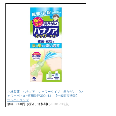
小林製薬 ハナノア シャワータイプ 鼻うがい (シ
ャワーボトル+専用洗浄300mL) 【一般医療機器】
ツルハドラッグ
価格：808円（税込、送料別)
(2018/3/5時点)