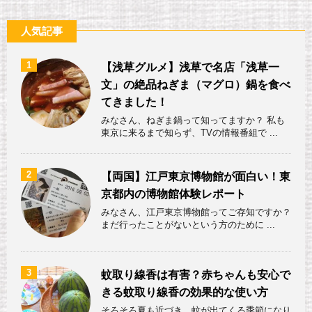
人気記事
1
【浅草グルメ】浅草で名店「浅草一
文」の絶品ねぎま（マグロ）鍋を食べ
てきました！
みなさん、ねぎま鍋って知ってますか？ 私も
東京に来るまで知らず、TVの情報番組で ...
2
【両国】江戸東京博物館が面白い！東
京都内の博物館体験レポート
みなさん、江戸東京博物館ってご存知ですか？
まだ行ったことがないという方のために ...
3
蚊取り線香は有害？赤ちゃんも安心で
きる蚊取り線香の効果的な使い方
そろそろ夏も近づき、蚊が出てくる季節になり